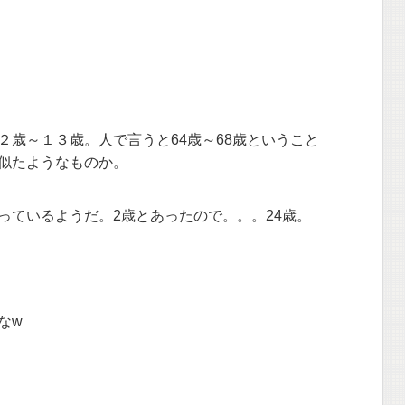
２歳～１３歳。人で言うと64歳～68歳ということ
似たようなものか。
わっているようだ。2歳とあったので。。。24歳。
なw