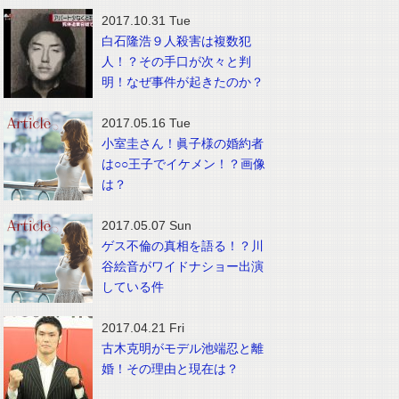
2017.10.31 Tue
白石隆浩９人殺害は複数犯
人！？その手口が次々と判
明！なぜ事件が起きたのか？
2017.05.16 Tue
小室圭さん！眞子様の婚約者
は○○王子でイケメン！？画像
は？
2017.05.07 Sun
ゲス不倫の真相を語る！？川
谷絵音がワイドナショー出演
している件
2017.04.21 Fri
古木克明がモデル池端忍と離
婚！その理由と現在は？