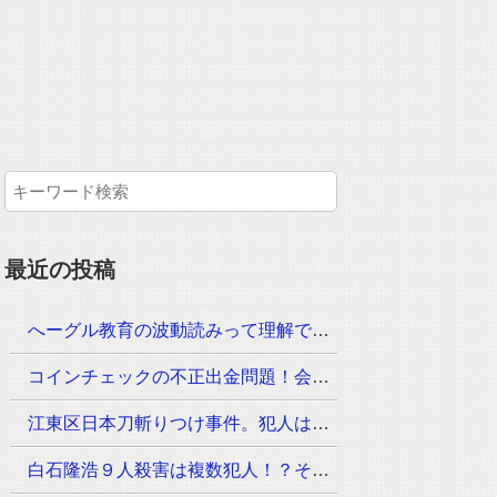
最近の投稿
へーグル教育の波動読みって理解できるのか？月謝はいくら！？
コインチェックの不正出金問題！会見が23時30分からその内容は？
江東区日本刀斬りつけ事件。犯人は？手配されていないのは？
白石隆浩９人殺害は複数犯人！？その手口が次々と判明！なぜ事件が起きたのか？