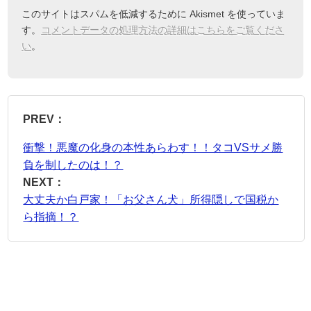
このサイトはスパムを低減するために Akismet を使っていま
す。
コメントデータの処理方法の詳細はこちらをご覧くださ
い
。
PREV：
衝撃！悪魔の化身の本性あらわす！！タコVSサメ勝
負を制したのは！？
NEXT：
大丈夫か白戸家！「お父さん犬」所得隠しで国税か
ら指摘！？