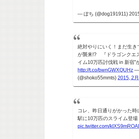
— ぽち (@dog191911) 2015
絶対やりにいく！まだ生き
が襲来!? 『ドラゴンクエ
イム10万匹討伐戦 in 新宿”
http://t.co/bwnGWXQUHz
—
(@shoko55mmts)
2015, 2月
コレ、昨日通りがかった時
駅に10万匹のスライム登
pic.twitter.com/kIXS9mROA