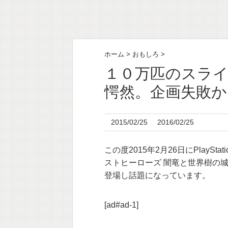
ホーム
>
おもしろ
>
１０万匹のスライ
愕然。企画失敗か
2015/02/25
2016/02/25
この度2015年2月26日にPlaySta
ストヒーローズ 闇竜と世界樹の
登場し話題になっています。
[ad#ad-1]