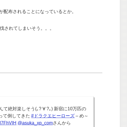
が配布されることになっているとか。
討伐されてしまいそう。。。
絶対楽しそう(｡? ∀ ?｡) 新宿に10万匹の
って倒してきた
#ドラクエヒーローズ
– め～
pGl7FhVlH
@asuka_xp_com
さんから