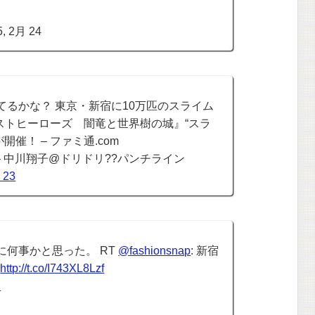
, 2月 24
てるかな？ 東京・新宿に10万匹のスライム
ストヒーローズ 闇竜と世界樹の城』“スラ
が開催！ – ファミ通.com
 中川翔子@ドリドリ??パンチライン
 23
に何事かと思った。 RT
@fashionsnap
: 新宿
場
http://t.co/I743XL8Lzf
I