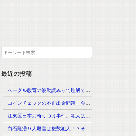
最近の投稿
へーグル教育の波動読みって理解できるのか？月謝はいくら！？
コインチェックの不正出金問題！会見が23時30分からその内容は？
江東区日本刀斬りつけ事件。犯人は？手配されていないのは？
白石隆浩９人殺害は複数犯人！？その手口が次々と判明！なぜ事件が起きたのか？