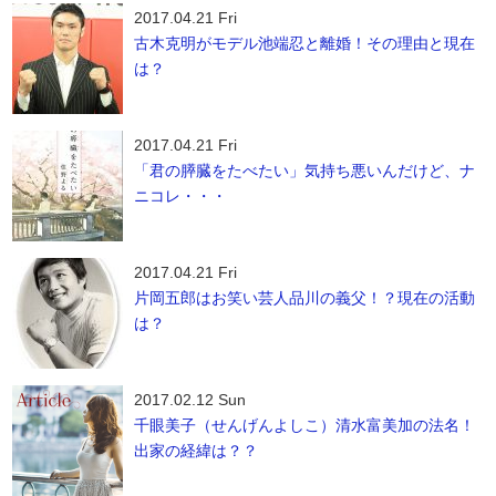
2017.04.21 Fri
古木克明がモデル池端忍と離婚！その理由と現在
は？
2017.04.21 Fri
「君の膵臓をたべたい」気持ち悪いんだけど、ナ
ニコレ・・・
2017.04.21 Fri
片岡五郎はお笑い芸人品川の義父！？現在の活動
は？
2017.02.12 Sun
千眼美子（せんげんよしこ）清水富美加の法名！
出家の経緯は？？