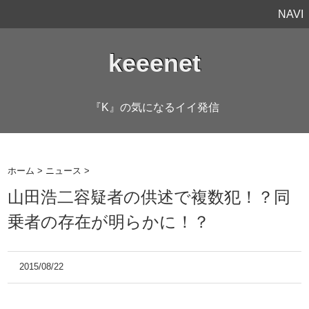
NAVI
keeenet
『K』の気になるイイ発信
ホーム
>
ニュース
>
山田浩二容疑者の供述で複数犯！？同
乗者の存在が明らかに！？
2015/08/22