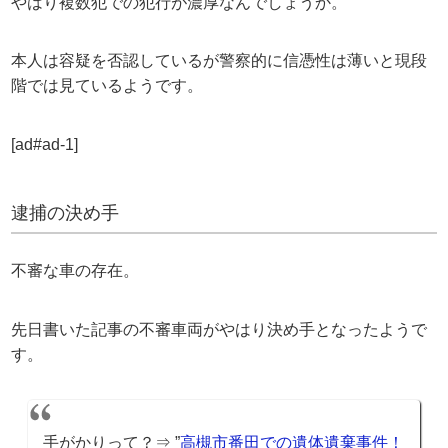
やはり複数犯での犯行が濃厚なんでしょうか。
本人は容疑を否認しているが警察的に信憑性は薄いと現段
階では見ているようです。
[ad#ad-1]
逮捕の決め手
不審な車の存在。
先日書いた記事の不審車両がやはり決め手となったようで
す。
手がかりって？⇒ ”
高槻市番田での遺体遺棄事件！