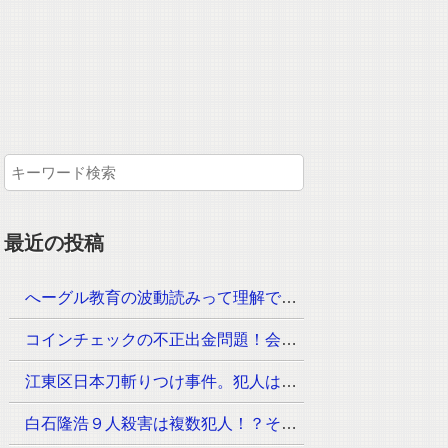
最近の投稿
へーグル教育の波動読みって理解できるのか？月謝はいくら！？
コインチェックの不正出金問題！会見が23時30分からその内容は？
江東区日本刀斬りつけ事件。犯人は？手配されていないのは？
白石隆浩９人殺害は複数犯人！？その手口が次々と判明！なぜ事件が起きたのか？