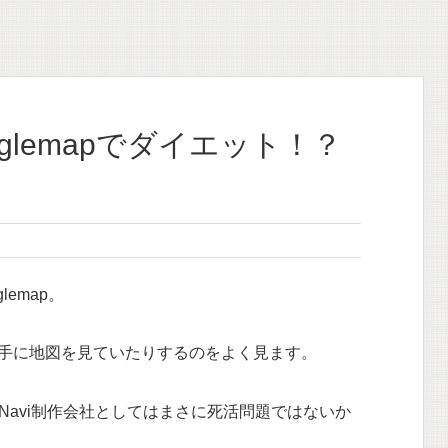
glemapでダイエット！？
emap。
手に地図を見ていたりするのをよく見ます。
めNavi制作会社としてはまさに死活問題ではないか