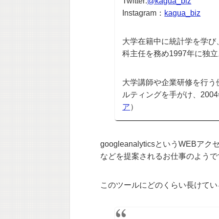
Twitter:
@
kagua_biz
Instagram：
kagua_biz
大学在籍中に統計学を学び
科主任を務め1997年に独
大学講師や企業研修を行う
ルティングを手がけ、200
ア
）
googleanalyticsという
などを提案されるお仕事のようで
このツールにどのくらい長けてい