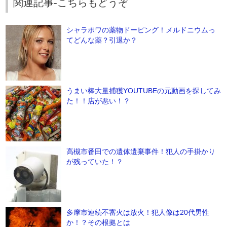
関連記事-こちらもどうぞ
シャラポワの薬物ドーピング！メルドニウムっ
てどんな薬？引退か？
うまい棒大量捕獲YOUTUBEの元動画を探してみ
た！！店が悪い！？
高槻市番田での遺体遺棄事件！犯人の手掛かり
が残っていた！？
多摩市連続不審火は放火！犯人像は20代男性
か！？その根拠とは