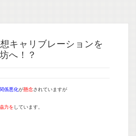
妄想キャリブレーションを
坊へ！？
関係悪化
が
懸念
されていますが
協力を
しています。