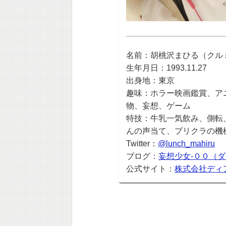
名前：胡桃沢まひる（クル
生年月日：1993.11.27
出身地：東京
趣味：ホラー映画鑑賞、ア
物、妄想、ゲーム
特技：牛乳一気飲み、側転
んの声当て、プリクラの機
Twitter：
@lunch_mahiru
ブログ：
妄想少女-００（
公式サイト：
株式会社ディ