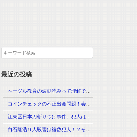
最近の投稿
へーグル教育の波動読みって理解できるのか？月謝はいくら！？
コインチェックの不正出金問題！会見が23時30分からその内容は？
江東区日本刀斬りつけ事件。犯人は？手配されていないのは？
白石隆浩９人殺害は複数犯人！？その手口が次々と判明！なぜ事件が起きたのか？