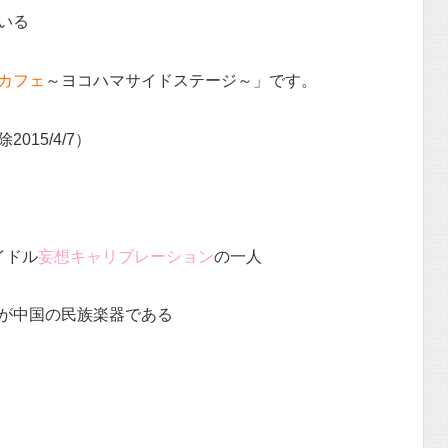
いる
カフェ
～ヨコハマサイドステージ～」です。
15/4/7）
イドル
妄想キャリブレーション
の一人
が中国の民族楽器である