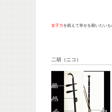
女子力
を鍛えて幸せを願いたいも
二胡（ニコ）