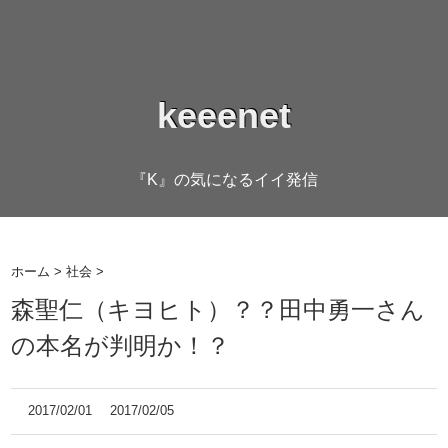
keeenet
『K』の気になるイイ発信
ホーム
>
社会
>
森聖仁（キヨヒト）？？田中勇一さん
の本名が判明か！？
2017/02/01
2017/02/05