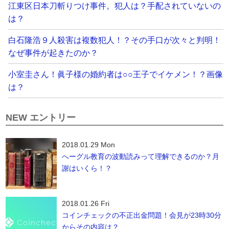
江東区日本刀斬りつけ事件。犯人は？手配されていないの
は？
白石隆浩９人殺害は複数犯人！？その手口が次々と判明！
なぜ事件が起きたのか？
小室圭さん！眞子様の婚約者は○○王子でイケメン！？画像
は？
NEW エントリー
2018.01.29 Mon
へーグル教育の波動読みって理解できるのか？月
謝はいくら！？
2018.01.26 Fri
コインチェックの不正出金問題！会見が23時30分
からその内容は？