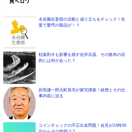
永谷園生姜部の活動と成り立ちをチェック！生
姜で驚愕の製品が！？
枯葉剤今も影響を残す化学兵器。その散布の目
的には何があった？
折田謙一郎元町長宅が家宅捜索！経歴とその仕
事内容に迫る
コインチェックの不正出金問題！会見が23時30
分からその内容は？