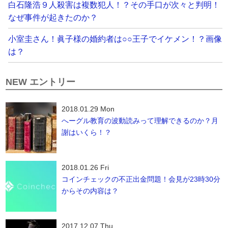
白石隆浩９人殺害は複数犯人！？その手口が次々と判明！
なぜ事件が起きたのか？
小室圭さん！眞子様の婚約者は○○王子でイケメン！？画像
は？
NEW エントリー
2018.01.29 Mon
へーグル教育の波動読みって理解できるのか？月
謝はいくら！？
2018.01.26 Fri
コインチェックの不正出金問題！会見が23時30分
からその内容は？
2017.12.07 Thu