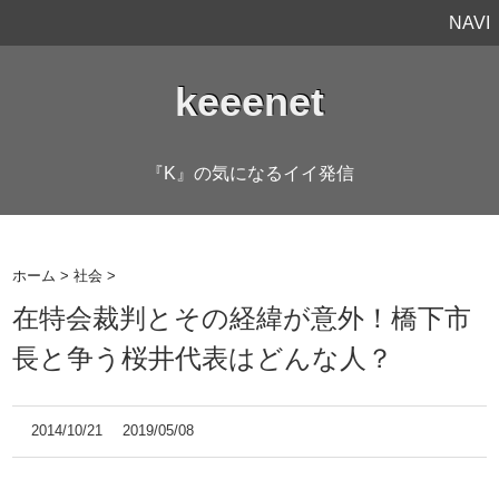
NAVI
keeenet
『K』の気になるイイ発信
ホーム
>
社会
>
在特会裁判とその経緯が意外！橋下市
長と争う桜井代表はどんな人？
2014/10/21
2019/05/08