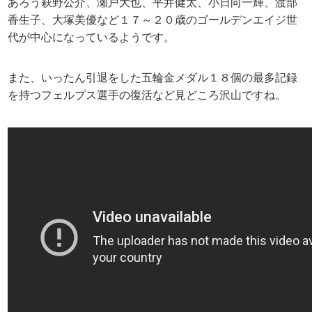
あろう萩野公介、瀬戸大也、平井健太、小日向一輝、渡部
香生子、大塚美優など１７～２０歳のゴールデンエイジ世
代が中心になっているようです。
また、いったん引退をした五輪金メダル１８個の最多記録
を持つフェルプス選手の復活など見どころ沢山ですね。