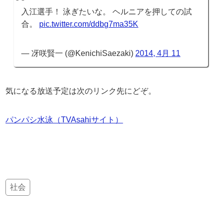
入江選手！ 泳ぎたいな。 ヘルニアを押しての試
合。
pic.twitter.com/ddbg7ma35K
— 冴咲賢一 (@KenichiSaezaki)
2014, 4月 11
気になる放送予定は次のリンク先にどぞ。
パンパシ水泳（TVAsahiサイト）
社会