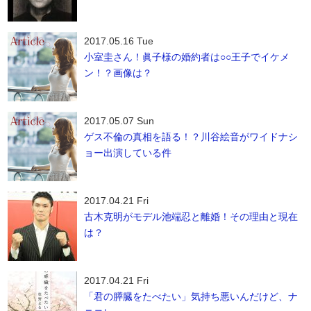
2017.05.16 Tue
小室圭さん！眞子様の婚約者は○○王子でイケメ
ン！？画像は？
2017.05.07 Sun
ゲス不倫の真相を語る！？川谷絵音がワイドナシ
ョー出演している件
2017.04.21 Fri
古木克明がモデル池端忍と離婚！その理由と現在
は？
2017.04.21 Fri
「君の膵臓をたべたい」気持ち悪いんだけど、ナ