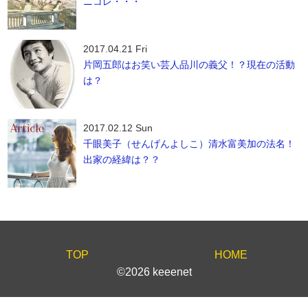
ニコレ・・・
2017.04.21 Fri
片岡五郎はお笑い芸人品川の義父！？現在の活動
は？
2017.02.12 Sun
千眼美子（せんげんよしこ）清水富美加の法名！
出家の経緯は？？
TOP
HOME
©2026 keeenet