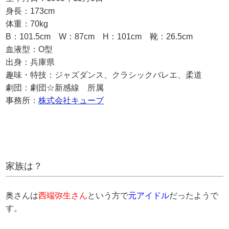
身長：173cm
体重：70kg
B：101.5cm W：87cm H：101cm 靴：26.5cm
血液型：O型
出身：兵庫県
趣味・特技：ジャズダンス、クラシックバレエ、柔道
劇団：劇団☆新感線 所属
事務所：
株式会社キューブ
家族は？
奥さんは
西端弥生さん
という方で
元アイドル
だったようで
す。