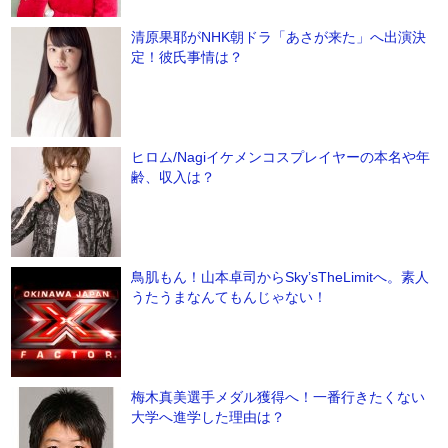
清原果耶がNHK朝ドラ「あさが来た」へ出演決
定！彼氏事情は？
ヒロム/Nagiイケメンコスプレイヤーの本名や年
齢、収入は？
鳥肌もん！山本卓司からSky’sTheLimitへ。素人
うたうまなんてもんじゃない！
梅木真美選手メダル獲得へ！一番行きたくない
大学へ進学した理由は？