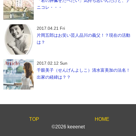
「君の膵臓をたべたい」気持ち悪いんだけど、ナ
ニコレ・・・
2017.04.21 Fri
片岡五郎はお笑い芸人品川の義父！？現在の活動
は？
2017.02.12 Sun
千眼美子（せんげんよしこ）清水富美加の法名！
出家の経緯は？？
TOP
HOME
©2026 keeenet