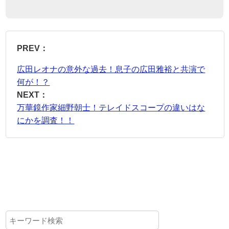
PREV：
広田レオナの意外な過去！息子の広田雅裕と共演で
何が！？
NEXT：
万華鏡作家細野朝士！テレイドスコープの違いはな
にかを調査！！