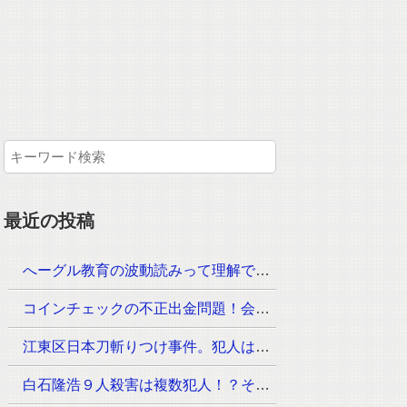
最近の投稿
へーグル教育の波動読みって理解できるのか？月謝はいくら！？
コインチェックの不正出金問題！会見が23時30分からその内容は？
江東区日本刀斬りつけ事件。犯人は？手配されていないのは？
白石隆浩９人殺害は複数犯人！？その手口が次々と判明！なぜ事件が起きたのか？