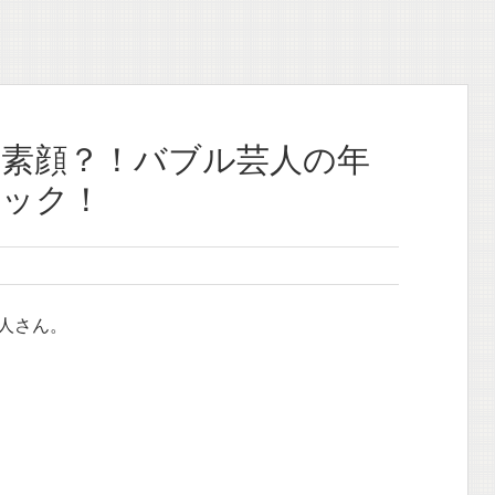
な素顔？！バブル芸人の年
ェック！
人さん。