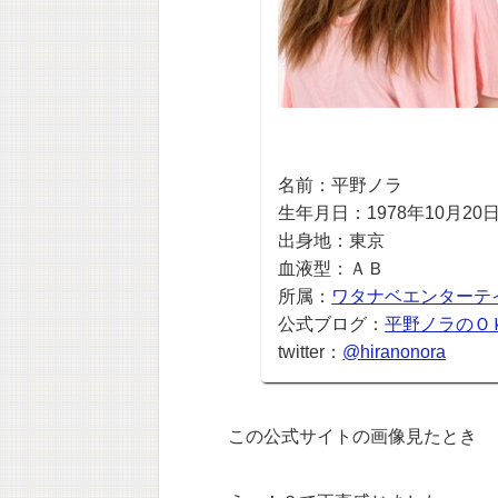
名前：平野ノラ
生年月日：1978年10月20
出身地：東京
血液型：ＡＢ
所属：
ワタナベエンターテ
公式ブログ：
平野ノラのＯ
twitter：
@hiranonora
この公式サイトの画像見たとき