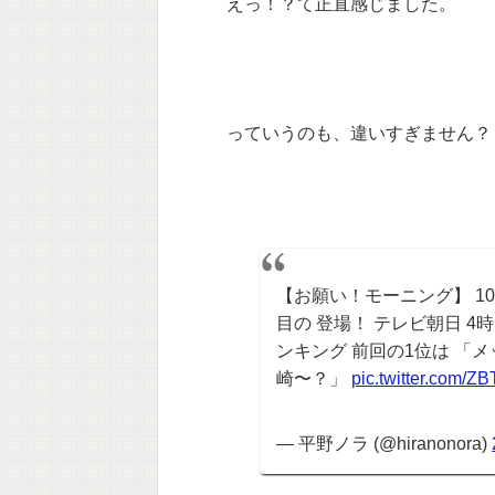
えっ！？て正直感じました。
っていうのも、違いすぎません？
【お願い！モーニング】 10
目の 登場！ テレビ朝日 4
ンキング 前回の1位は 「
崎〜？」
pic.twitter.com/Z
— 平野ノラ (@hiranonora)