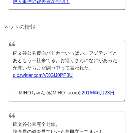
殺人事件の被害者が判明！
”
ネットの情報
碑文谷公園覆面パトカーいっぱい。フジテレビと
あともう一社来てる。お巡りさんになにがあった
か聞いたらまだ調べ中って言われた。
pic.twitter.com/VXGfJ0PP3U
— MIHOちゃん (@MIHO_scorp)
2016年6月23日
碑文谷公園完全封鎖。
捜査員の姿を見ていたら鳥肌立ってきたよ。