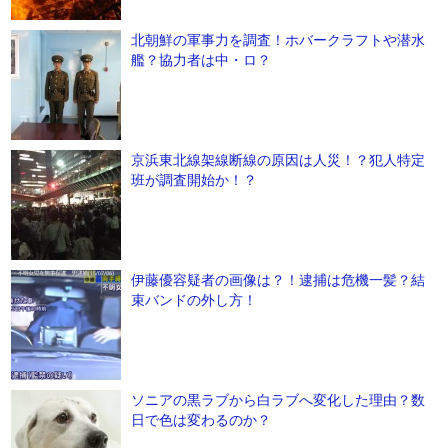
北朝鮮の軍事力を調査！ホバークラフトや潜水
艦？協力者は中・ロ？
京浜東北線架線断線の原因は人災！？犯人特定
班が調査開始か！？
伊藤優容疑者の画像は？！逮捕は危機一髪？結
束バンドの外し方！
ソニアの黒ラブから白ラブへ変化した理由？数
日で色は変わるのか？