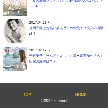
「君の膵臓をたべたい」気持ち悪いんだけど、ナ
ニコレ・・・
2017.04.21 Fri
片岡五郎はお笑い芸人品川の義父！？現在の活動
は？
2017.02.12 Sun
千眼美子（せんげんよしこ）清水富美加の法名！
出家の経緯は？？
TOP
HOME
©2026 keeenet