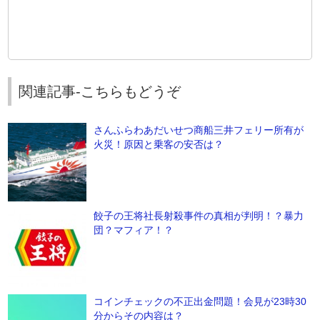
関連記事-こちらもどうぞ
さんふらわあだいせつ商船三井フェリー所有が
火災！原因と乗客の安否は？
餃子の王将社長射殺事件の真相が判明！？暴力
団？マフィア！？
コインチェックの不正出金問題！会見が23時30
分からその内容は？