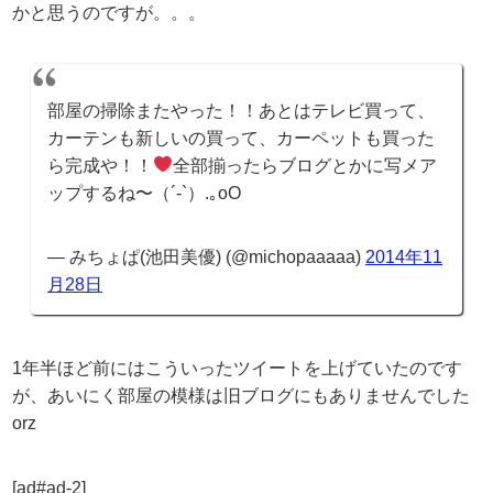
かと思うのですが。。。
部屋の掃除またやった！！あとはテレビ買って、
カーテンも新しいの買って、カーペットも買った
ら完成や！！
全部揃ったらブログとかに写メア
ップするね〜（´-`）.｡oO
— みちょぱ(池田美優) (@michopaaaaa)
2014年11
月28日
1年半ほど前にはこういったツイートを上げていたのです
が、あいにく部屋の模様は旧ブログにもありませんでした
orz
[ad#ad-2]