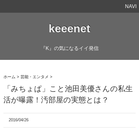
NAVI
keeenet
『K』の気になるイイ発信
ホーム
>
芸能・エンタメ
>
「みちょぱ」こと池田美優さんの私生
活が曝露！汚部屋の実態とは？
2016/04/26