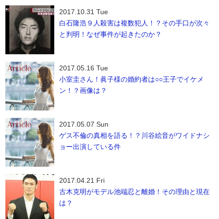
2017.10.31 Tue
白石隆浩９人殺害は複数犯人！？その手口が次々
と判明！なぜ事件が起きたのか？
2017.05.16 Tue
小室圭さん！眞子様の婚約者は○○王子でイケメ
ン！？画像は？
2017.05.07 Sun
ゲス不倫の真相を語る！？川谷絵音がワイドナシ
ョー出演している件
2017.04.21 Fri
古木克明がモデル池端忍と離婚！その理由と現在
は？