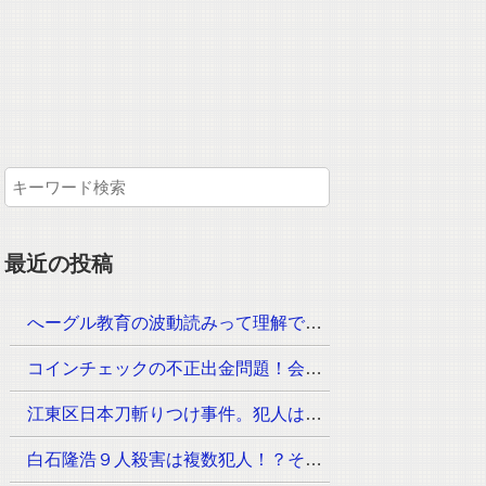
最近の投稿
へーグル教育の波動読みって理解できるのか？月謝はいくら！？
コインチェックの不正出金問題！会見が23時30分からその内容は？
江東区日本刀斬りつけ事件。犯人は？手配されていないのは？
白石隆浩９人殺害は複数犯人！？その手口が次々と判明！なぜ事件が起きたのか？