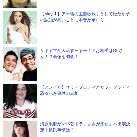
【May J.】アナ雪の主題歌歌手として松たか子
の認知が高いことに本音がポロり
ザキヤマが入籍すーるー！？お相手はOLさ
ん！？画像を調査！
【アンビリ】サラ・ブロディとサラ・ブラディ
恐るべき事件の真相
清原果耶がNHK朝ドラ「あさが来た」へ出演決
定！彼氏事情は？