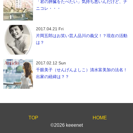
「君の膵臓をたべたい」気持ち悪いんだけど、ナ
ニコレ・・・
2017.04.21 Fri
片岡五郎はお笑い芸人品川の義父！？現在の活動
は？
2017.02.12 Sun
千眼美子（せんげんよしこ）清水富美加の法名！
出家の経緯は？？
TOP
HOME
©2026 keeenet