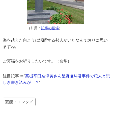
（引用：
記事の墓場
）
海を越えた向こうに活躍する邦人がいたなんて誇りに思い
ますね。
ご冥福をお祈りしたいです。（合掌）
注目記事 ⇒”
高槻平田奈津美さん星野凌斗君事件で犯人と思
しき書き込みが！？
”
芸能・エンタメ