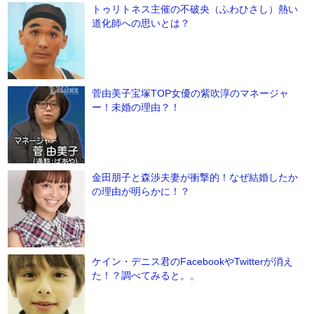
トゥリトネス主催の不破央（ふわひさし）熱い
道化師への思いとは？
菅由美子宝塚TOP女優の紫吹淳のマネージャ
ー！未婚の理由？！
金田朋子と森渉夫妻が衝撃的！なぜ結婚したか
の理由が明らかに！？
ケイン・デニス君のFacebookやTwitterが消え
た！？調べてみると。。