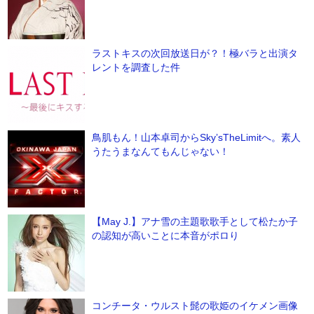
ラストキスの次回放送日が？！極バラと出演タ
レントを調査した件
鳥肌もん！山本卓司からSky’sTheLimitへ。素人
うたうまなんてもんじゃない！
【May J.】アナ雪の主題歌歌手として松たか子
の認知が高いことに本音がポロり
コンチータ・ウルスト髭の歌姫のイケメン画像