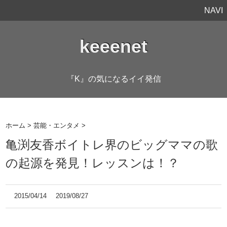
NAVI
keeenet
『K』の気になるイイ発信
ホーム
>
芸能・エンタメ
>
亀渕友香ボイトレ界のビッグママの歌
の起源を発見！レッスンは！？
2015/04/14
2019/08/27