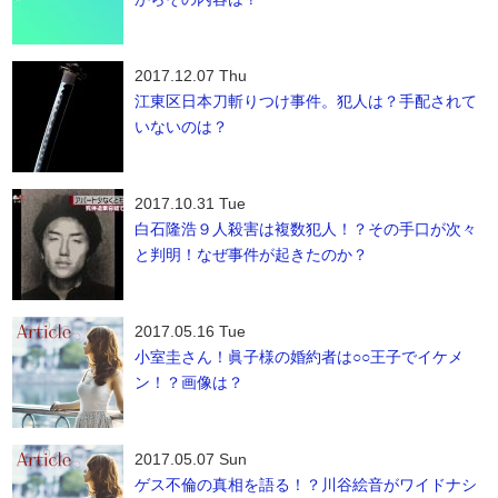
2017.12.07 Thu
江東区日本刀斬りつけ事件。犯人は？手配されて
いないのは？
2017.10.31 Tue
白石隆浩９人殺害は複数犯人！？その手口が次々
と判明！なぜ事件が起きたのか？
2017.05.16 Tue
小室圭さん！眞子様の婚約者は○○王子でイケメ
ン！？画像は？
2017.05.07 Sun
ゲス不倫の真相を語る！？川谷絵音がワイドナシ