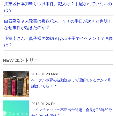
江東区日本刀斬りつけ事件。犯人は？手配されていないの
は？
白石隆浩９人殺害は複数犯人！？その手口が次々と判明！
なぜ事件が起きたのか？
小室圭さん！眞子様の婚約者は○○王子でイケメン！？画像
は？
NEW エントリー
2018.01.29 Mon
へーグル教育の波動読みって理解できるのか？月
謝はいくら！？
2018.01.26 Fri
コインチェックの不正出金問題！会見が23時30分
からその内容は？