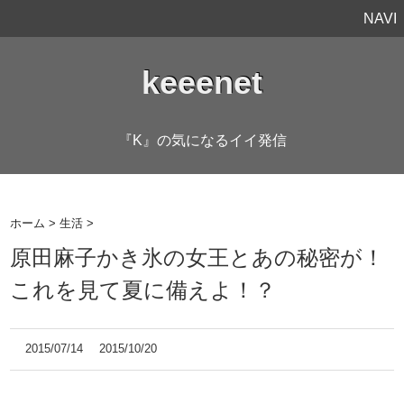
NAVI
keeenet
『K』の気になるイイ発信
ホーム
>
生活
>
原田麻子かき氷の女王とあの秘密が！
これを見て夏に備えよ！？
2015/07/14
2015/10/20