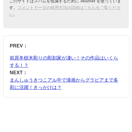
このサイトはスパムを低減するために Akismet を使っていま
す。
コメントデータの処理方法の詳細はこちらをご覧くださ
い
。
PREV：
前原冬樹木彫りの彫刻家が凄い！その作品はいくら
する！？
NEXT：
まんしゅうきつこアル中で漫画からグラビアまで多
彩に活躍！きっかけは？