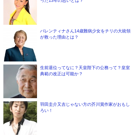
った13年の思いとは？
バレンティナさん14歳難病少女をチリの大統領
が救った理由とは？
生前退位ってなに？天皇陛下の公務って？皇室
典範の改正は可能か？
羽田圭介又吉じゃない方の芥川賞作家がおもし
ろい！