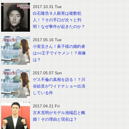
2017.10.31 Tue
白石隆浩９人殺害は複数犯
人！？その手口が次々と判
明！なぜ事件が起きたのか？
2017.05.16 Tue
小室圭さん！眞子様の婚約者
は○○王子でイケメン！？画像
は？
2017.05.07 Sun
ゲス不倫の真相を語る！？川
谷絵音がワイドナショー出演
している件
2017.04.21 Fri
古木克明がモデル池端忍と離
婚！その理由と現在は？