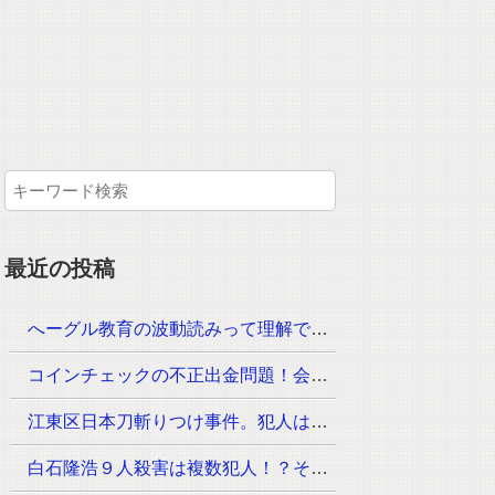
最近の投稿
へーグル教育の波動読みって理解できるのか？月謝はいくら！？
コインチェックの不正出金問題！会見が23時30分からその内容は？
江東区日本刀斬りつけ事件。犯人は？手配されていないのは？
白石隆浩９人殺害は複数犯人！？その手口が次々と判明！なぜ事件が起きたのか？