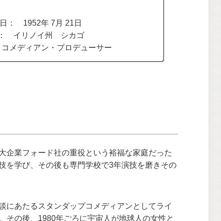
： 1952年 7月 21日
： イリノイ州 シカゴ
・コメディアン・プロデューサー
大企業フォード社の重役という裕福な家庭だった
技を学び、その後も専門学校で3年演技を磨きその
談にあたるスタンダップコメディアンとしてライ
。その後、1980年ごろに宇宙人が地球人の女性と