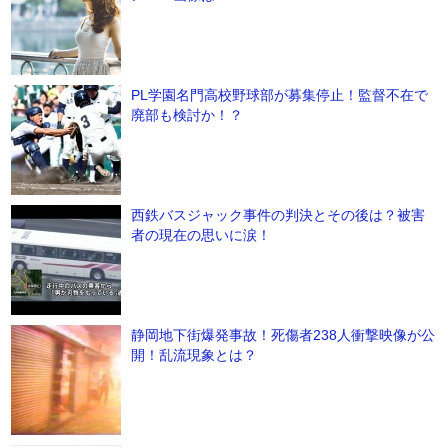
PL学園名門高校野球部が募集停止！監督不在で
廃部も検討か！？
西鉄バスジャック事件の判決とその後は？被害
者の現在の思いに涙！
静岡地下街爆発事故！死傷者238人衝撃映像が公
開！乱流現象とは？