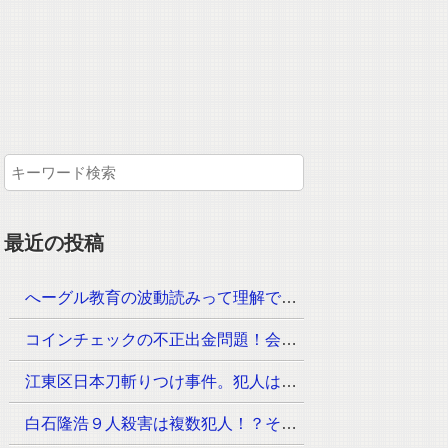
最近の投稿
へーグル教育の波動読みって理解できるのか？月謝はいくら！？
コインチェックの不正出金問題！会見が23時30分からその内容は？
江東区日本刀斬りつけ事件。犯人は？手配されていないのは？
白石隆浩９人殺害は複数犯人！？その手口が次々と判明！なぜ事件が起きたのか？