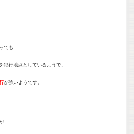
っても
所を犯行地点としているようで、
行
が強いようです。
が