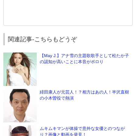
関連記事-こちらもどうぞ
【May J.】アナ雪の主題歌歌手として松たか子
の認知が高いことに本音がポロり
緋田康人が元芸人！？相方はあの人！半沢直樹
の小木曽役で熱演
ムキムキマンが体操で意外な女優とのつなが
り？画像と動画を発見！