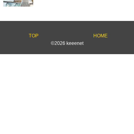
TOP
HOME
©2026 keeenet