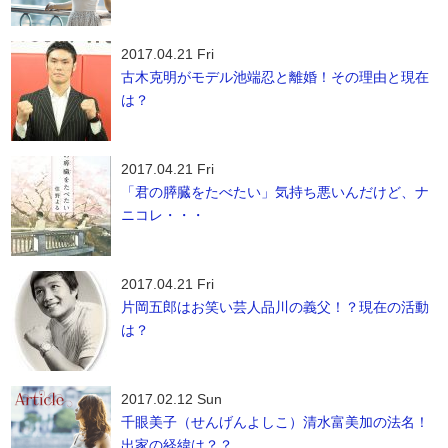
2017.04.21 Fri
古木克明がモデル池端忍と離婚！その理由と現在
は？
2017.04.21 Fri
「君の膵臓をたべたい」気持ち悪いんだけど、ナ
ニコレ・・・
2017.04.21 Fri
片岡五郎はお笑い芸人品川の義父！？現在の活動
は？
2017.02.12 Sun
千眼美子（せんげんよしこ）清水富美加の法名！
出家の経緯は？？