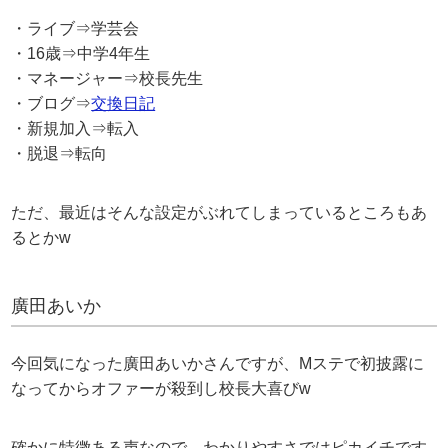
・ライブ⇒学芸会
・16歳⇒中学4年生
・マネージャー⇒校長先生
・ブログ⇒
交換日記
・新規加入⇒転入
・脱退⇒転向
ただ、最近はそんな設定がぶれてしまっているところもあ
るとかw
廣田あいか
今回気になった廣田あいかさんですが、Mステで初披露に
なってからオファーが殺到し校長大喜びw
確かに特徴ある声なので、わかりやすさではピカイチです