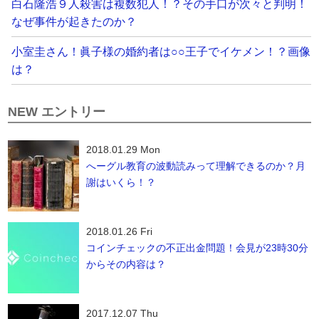
白石隆浩９人殺害は複数犯人！？その手口が次々と判明！
なぜ事件が起きたのか？
小室圭さん！眞子様の婚約者は○○王子でイケメン！？画像
は？
NEW エントリー
2018.01.29 Mon
へーグル教育の波動読みって理解できるのか？月
謝はいくら！？
2018.01.26 Fri
コインチェックの不正出金問題！会見が23時30分
からその内容は？
2017.12.07 Thu