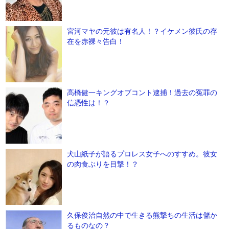
宮河マヤの元彼は有名人！？イケメン彼氏の存
在を赤裸々告白！
高橋健一キングオブコント逮捕！過去の冤罪の
信憑性は！？
犬山紙子が語るプロレス女子へのすすめ。彼女
の肉食ぶりを目撃！？
久保俊治自然の中で生きる熊撃ちの生活は儲か
るものなの？