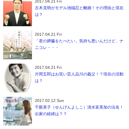
2017.04.21 Fri
古木克明がモデル池端忍と離婚！その理由と現在
は？
2017.04.21 Fri
「君の膵臓をたべたい」気持ち悪いんだけど、ナ
ニコレ・・・
2017.04.21 Fri
片岡五郎はお笑い芸人品川の義父！？現在の活動
は？
2017.02.12 Sun
千眼美子（せんげんよしこ）清水富美加の法名！
出家の経緯は？？