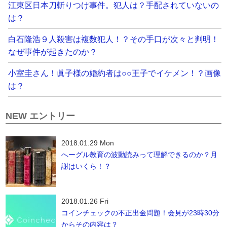
江東区日本刀斬りつけ事件。犯人は？手配されていないの
は？
白石隆浩９人殺害は複数犯人！？その手口が次々と判明！
なぜ事件が起きたのか？
小室圭さん！眞子様の婚約者は○○王子でイケメン！？画像
は？
NEW エントリー
2018.01.29 Mon
へーグル教育の波動読みって理解できるのか？月
謝はいくら！？
2018.01.26 Fri
コインチェックの不正出金問題！会見が23時30分
からその内容は？