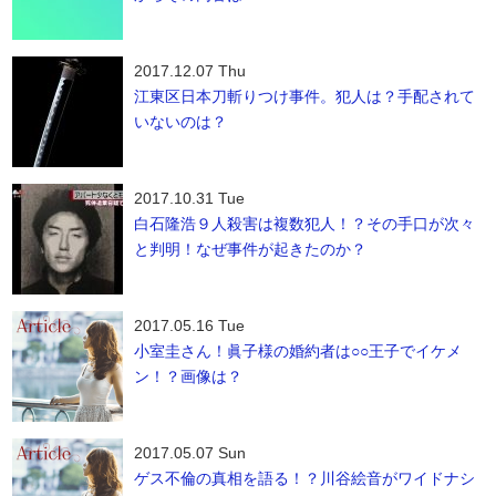
2017.12.07 Thu
江東区日本刀斬りつけ事件。犯人は？手配されて
いないのは？
2017.10.31 Tue
白石隆浩９人殺害は複数犯人！？その手口が次々
と判明！なぜ事件が起きたのか？
2017.05.16 Tue
小室圭さん！眞子様の婚約者は○○王子でイケメ
ン！？画像は？
2017.05.07 Sun
ゲス不倫の真相を語る！？川谷絵音がワイドナシ