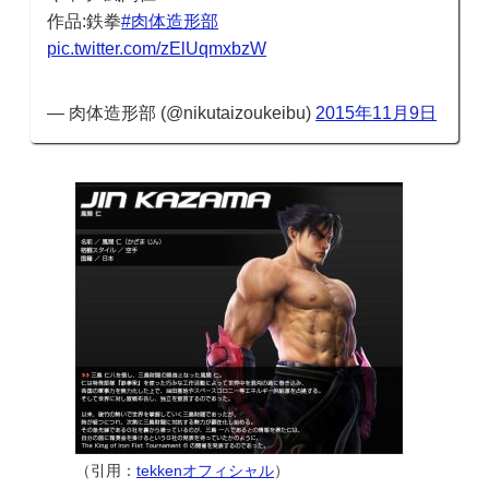
作品:鉄拳
#肉体造形部
pic.twitter.com/zElUqmxbzW
— 肉体造形部 (@nikutaizoukeibu)
2015年11月9日
（引用：
tekkenオフィシャル
）