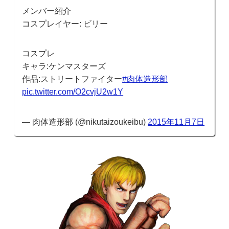
メンバー紹介
コスプレイヤー: ビリー
コスプレ
キャラ:ケンマスターズ
作品:ストリートファイター
#肉体造形部
pic.twitter.com/O2cvjU2w1Y
— 肉体造形部 (@nikutaizoukeibu)
2015年11月7日