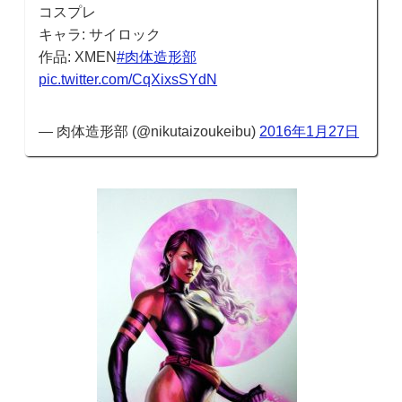
コスプレ
キャラ: サイロック
作品: XMEN
#肉体造形部
pic.twitter.com/CqXixsSYdN
— 肉体造形部 (@nikutaizoukeibu)
2016年1月27日