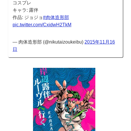
コスプレ
キャラ: 露伴
作品: ジョジョ
#肉体造形部
pic.twitter.com/CxidwH2TkM
— 肉体造形部 (@nikutaizoukeibu)
2015年11月16
日