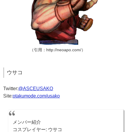
（引用：http://neoapo.com/）
ウサコ
Twitter:
@
ASCEUSAKO
Site:
otakumode.com/usako
メンバー紹介
コスプレイヤー: ウサコ