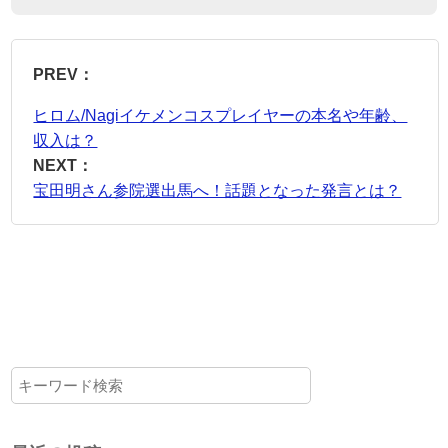
PREV：
ヒロム/Nagiイケメンコスプレイヤーの本名や年齢、
収入は？
NEXT：
宝田明さん参院選出馬へ！話題となった発言とは？