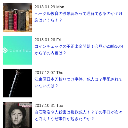
2018.01.29 Mon
へーグル教育の波動読みって理解できるのか？月
謝はいくら！？
2018.01.26 Fri
コインチェックの不正出金問題！会見が23時30分
からその内容は？
2017.12.07 Thu
江東区日本刀斬りつけ事件。犯人は？手配されて
いないのは？
2017.10.31 Tue
白石隆浩９人殺害は複数犯人！？その手口が次々
と判明！なぜ事件が起きたのか？