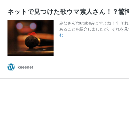
ネットで見つけた歌ウマ素人さん！？驚
みなさんYoutubeみますよね！？ そ
あることを紹介しましたが、それを見
ネ
む
ッ
ト
で
見
つ
keeenet
け
た
歌
ウ
マ
素
人
さ
ん！？
驚